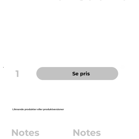
Organisera ditt jobb med dessa snygga notes!
Notes i fina färger. Självhäftande med starkt lim som
fäster på de flesta ytor.
Sorterade färger
100 blad/block
Vattenbaserat lim
1
Se pris
Liknande produkter eller produktversioner
Notes
Notes