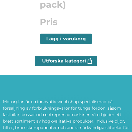
pack)
Pris
Lägg i varukorg
Motorplan är en innovativ webbshop specialiserad på
försäljning av förbrukningsvaror för tunga fordon, såsom
lastbilar, bussar och entreprenadmaskiner. Vi erbjuder ett
brett sortiment av högkvalitativa produkter, inklusive oljor,
filter, bromskomponenter och andra nödvändiga slitdelar för