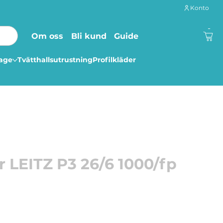
Konto
-
Om oss
Bli kund
Guide
lage
Tvätthallsutrustning
Profilkläder
 LEITZ P3 26/6 1000/fp
tet upp till c:a 20 ark.
0 häftklammer
mmenderas för användning med alla varumärken av