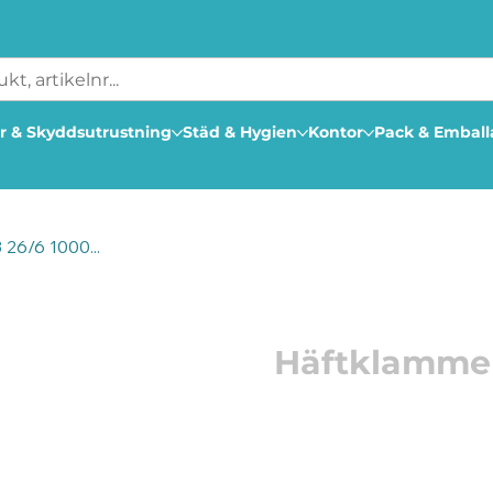
r & Skyddsutrustning
Städ & Hygien
Kontor
Pack & Embal
26/6 1000...
Artikelnummer: 105785
Häftklammer
Leitz klammer 26/6. Kapaci
Varje ask innehåller 100
Premium kvalitet, reko
häftapparater