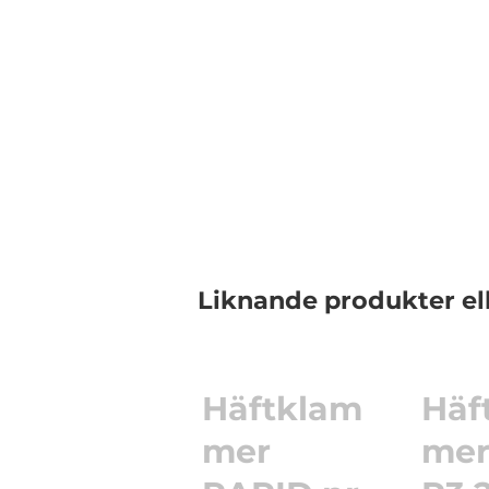
Liknande produkter el
Häftklam
Häf
mer
mer