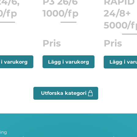
24/6,
P3 26/6
RAPID
0/fp
1000/fp
24/8+
5000/f
Pris
Pris
 i varukorg
Lägg i varukorg
Lägg i var
ning