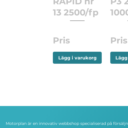
RAPID nr
P3 
13 2500/fp
100
Pris
Pris
Lägg i varukorg
Lägg
Motorplan är en innovativ webbshop specialiserad på försälj