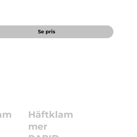
Se pris
lam
Häftklam
mer