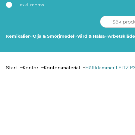
exkl. moms
Kemikalier
Olja & Smörjmedel
Vård & Hälsa
Arbetskläde
Start
Kontor
Kontorsmaterial
Häftklammer LEITZ P3 