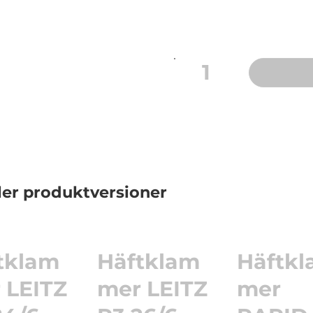
6 mm benlängd
1
ler produktversioner
tklam
Häftklam
Häftk
 LEITZ
mer LEITZ
mer