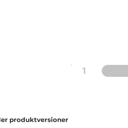
material som gör att du k
kasta när du har ätit fä
andra engångsartiklar gj
Format: Skål
Mått: Ø 11 cm x 4,2 cm
Färg: Vit
Pfasfri och certifierat k
Livsmedelsgodkänd
1
ler produktversioner