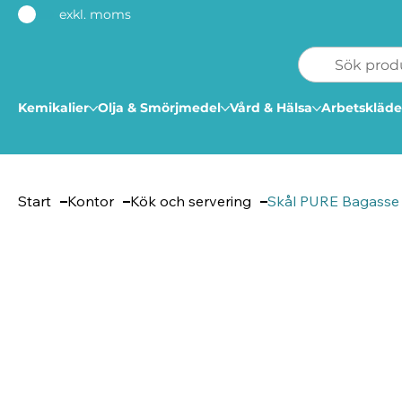
exkl. moms
Kemikalier
Olja & Smörjmedel
Vård & Hälsa
Arbetskläde
Start
Kontor
Kök och servering
Skål PURE Bagasse 