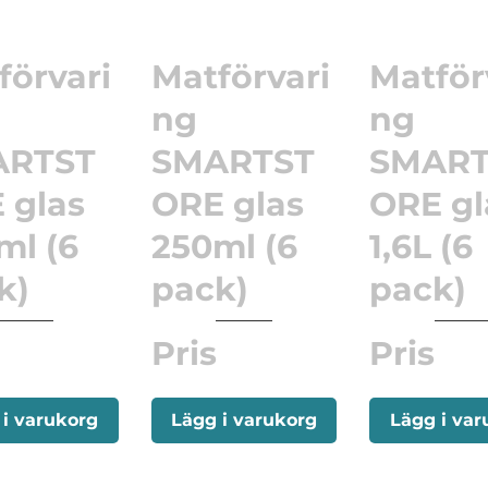
förvari
Matförvari
Matför
ng
ng
ARTST
SMARTST
SMART
 glas
ORE glas
ORE gl
ml (6
250ml (6
1,6L (6
k)
pack)
pack)
Pris
Pris
 i varukorg
Lägg i varukorg
Lägg i var