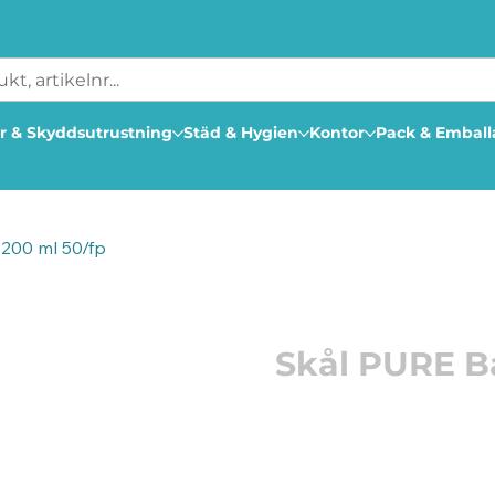
r & Skyddsutrustning
Städ & Hygien
Kontor
Pack & Embal
200 ml 50/fp
Artikelnummer: 182443
Skål PURE B
Tillverkade av restavfal
Skålar gjorda av restavfal
fibermaterial från saften