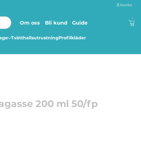
Konto
-
Om oss
Bli kund
Guide
lage
Tvätthallsutrustning
Profilkläder
agasse 200 ml 50/fp
l av sockerrör - Bagasse.
l av sockerrör - Bagasse - som är ett överblivet
 av sockerrör. Bagasse är ett biologiskt nedbrytbart