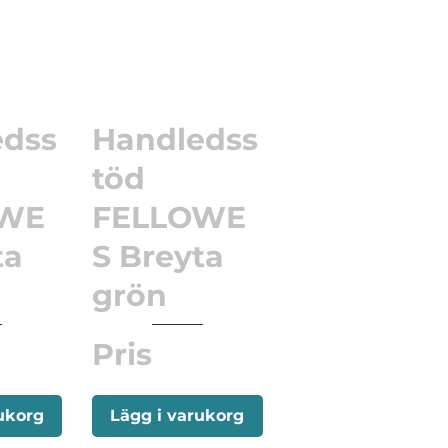
edss
Handledss
töd
OWE
FELLOWE
ta
S Breyta
grön
Pris
ukorg
Lägg i varukorg