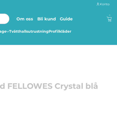
Konto
-
Om oss
Bli kund
Guide
lage
Tvätthallsutrustning
Profilkläder
d FELLOWES Crystal blå
 handleden när du skriver med det här Fellowes
det för tangentbord.
med det här Fellowes Crystal-gelhandledsstödet för