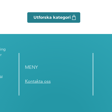
ning
r
MENY
äl
Kontakta oss