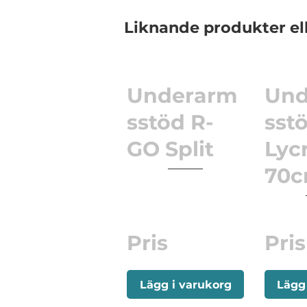
Liknande produkter el
Underarm
Und
sstöd R-
sst
GO Split
Lyc
70
Pris
Pris
Lägg i varukorg
Lägg