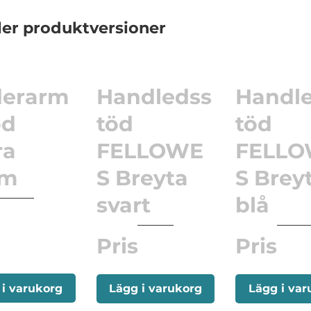
ler produktversioner
erarm
Handledss
Handl
öd
töd
töd
ra
FELLOWE
FELL
cm
S Breyta
S Brey
svart
blå
Pris
Pris
 i varukorg
Lägg i varukorg
Lägg i var