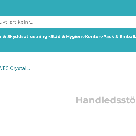
r & Skyddsutrustning
Städ & Hygien
Kontor
Pack & Embal
S Crystal ...
Artikelnummer: 105902
Handledsstö
Lindra belastningen på
Crystal-gelhandledsstö
Skriv bekvämt i timmar 