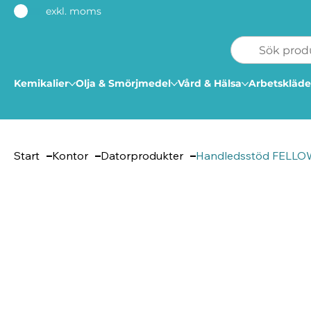
exkl. moms
Kemikalier
Olja & Smörjmedel
Vård & Hälsa
Arbetskläde
Start
Kontor
Datorprodukter
Handledsstöd FELLOWE