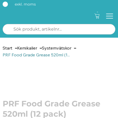
exkl. moms
-
Start
Kemikalier
Systemvätskor
PRF Food Grade Grease 520ml (1...
Artikelnummer: PIFOOGR52
PRF Food Grade Grease
520ml (12 pack)