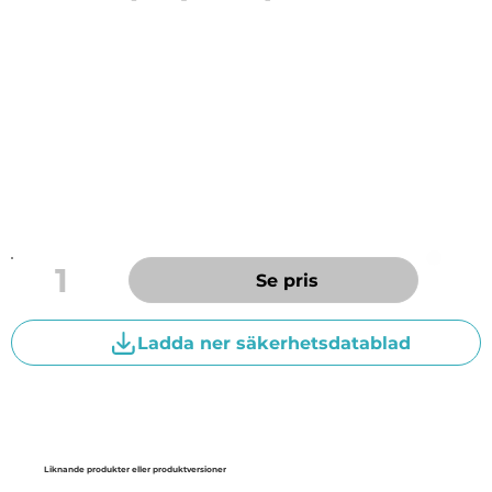
Syntetiskt fett för livsmedelsindustrin. Utvecklat för
livsmedels- och bryggeriindustrins
fettsmörjningobjekt, där fetet tilfälligt kan komma i
kontakt med livsmedel. (max 10 mg/kg).
Används till glid- och rullgaller, gejdrar, leder, kedjor,
kugghjul, transportörer, banor etc.
1
Se pris
Ladda ner säkerhetsdatablad
Liknande produkter eller produktversioner