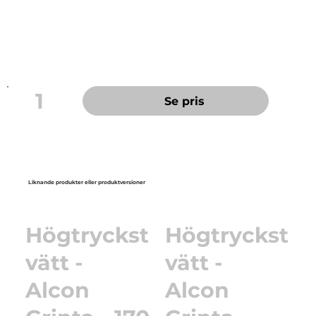
funktion, design och ett tydligt budskap – Powered
by Nature.
1
Se pris
Liknande produkter eller produktversioner
Högtryckst
Högtryckst
vätt -
vätt -
Alcon
Alcon