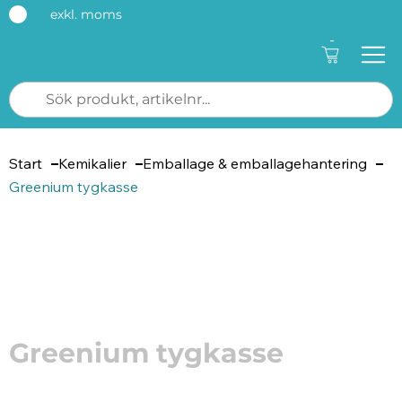
exkl. moms
-
Start
Kemikalier
Emballage & emballagehantering
Greenium tygkasse
Artikelnummer: 73988
Greenium tygkasse
Greenium tygkasse är en slitstark och återanvändbar