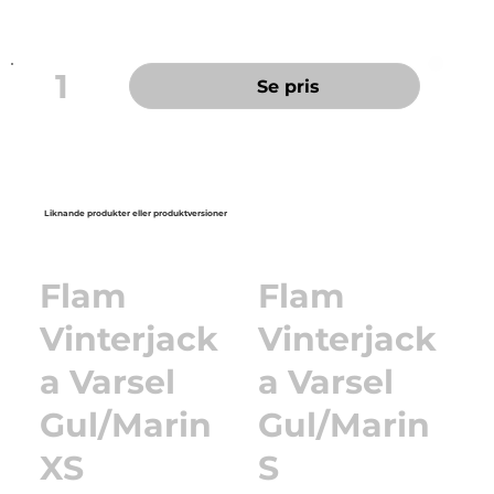
1
Se pris
Liknande produkter eller produktversioner
Flam
Flam
Vinterjack
Vinterjack
a Varsel
a Varsel
Gul/Marin
Gul/Marin
XS
S