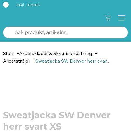
exkl. moms
-
Start
Arbetskläder & Skyddsutrustning
Arbetströjor
Sweatjacka SW Denver herr svar...
Artikelnummer: 186563
Sweatjacka SW Denver
herr svart XS