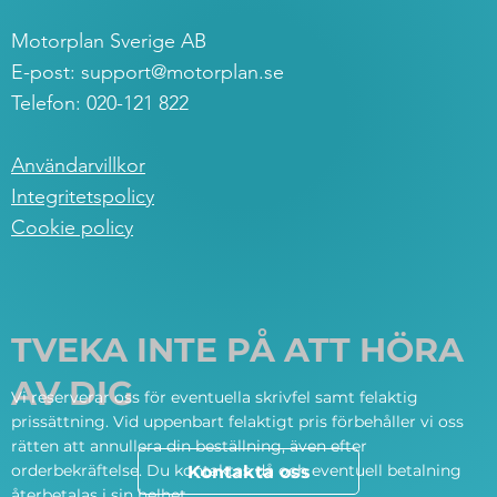
Motorplan Sverige AB
E-post:
support@motorplan.se
Telefon: 020-121 822
Användarvillkor
Integritetspolicy
Cookie policy
TVEKA INTE PÅ ATT HÖRA
AV DIG
Vi reserverar oss för eventuella skrivfel samt felaktig
prissättning. Vid uppenbart felaktigt pris förbehåller vi oss
rätten att annullera din beställning, även efter
orderbekräftelse. Du kontaktas då och eventuell betalning
Kontakta oss
återbetalas i sin helhet.