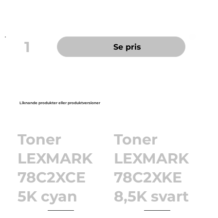
Innehåller inte PVC
1
Se pris
Liknande produkter eller produktversioner
Toner
Toner
LEXMARK
LEXMARK
78C2XCE
78C2XKE
5K cyan
8,5K svart