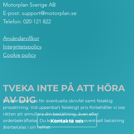
Motorplan Sverige AB
E-post:
support@motorplan.se
Telefon: 020-121 822
Användarvillkor
Integritetspolicy
Cookie policy
TVEKA INTE PÅ ATT HÖRA
AV DIG
Vi reserverar oss för eventuella skrivfel samt felaktig
prissättning. Vid uppenbart felaktigt pris förbehåller vi oss
rätten att annullera din beställning, även efter
orderbekräftelse. Du kontaktas då och eventuell betalning
Kontakta oss
återbetalas i sin helhet.