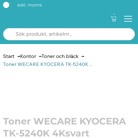
exkl. moms
-
Start
Kontor
Toner och bläck
Toner WECARE KYOCERA TK-5240K ...
Artikelnummer: 184401
Toner WECARE KYOCERA
TK-5240K 4Ksvart