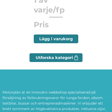
1 av
varje/fp
Pris
Lägg i varukorg
Motorplan är en innovativ webbshop specialiserad på
försäljning av förbrukningsvaror för tunga fordon, såsom
lastbilar, bussar och entreprenadmaskiner. Vi erbjuder ett
brett sortiment av högkvalitativa produkter, inklusive oljor,