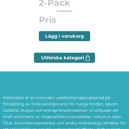
2-Pack
Pris
Lägg i varukorg
Motorplan är en innovativ webbshop specialiserad på
försäljning av förbrukningsvaror för tunga fordon, såsom
lastbilar, bussar och entreprenadmaskiner. Vi erbjuder ett
brett sortiment av högkvalitativa produkter, inklusive oljor,
filter, bromskomponenter och andra nödvändiga slitdelar för