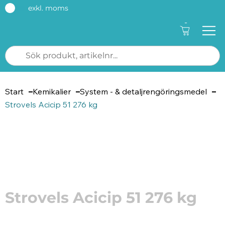
exkl. moms
-
Start
Kemikalier
System - & detaljrengöringsmedel
Strovels Acicip 51 276 kg
Artikelnummer: 12910200
Strovels Acicip 51 276 kg
Acicip 51 är ett extra kraftfullt surt diskmedel för