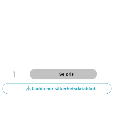
livsmedelsindustrin och motsvarande områden.
Utmärkt för CIP-diskning och avkalkning av t.ex
skänkvagnar, plast- och stålbackar Fungerar bra att
använda både i diskmaskin och i kar.
Medlet är ett kraftfullt surt CIP-diskmedel. Avlägsnar
kalk, järnoxid och mineraliska föroreningar.
Produkten är baserad på fosforsyra, vilket gör att den
inte har någon störande lukt. pH i koncentrat är 0,5
1
Se pris
Ladda ner säkerhetsdatablad