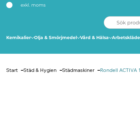
exkl. moms
Kemikalier
Olja & Smörjmedel
Vård & Hälsa
Arbetskläde
Start
Städ & Hygien
Städmaskiner
Rondell ACTIVA 17