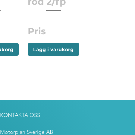
röd 2/fp
Pris
ukorg
Lägg i varukorg
KONTAKTA OSS
Motorplan Sverige AB