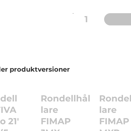
1
ler produktversioner
dell
Rondellhål
Rondel
IVA
lare
lare
o 21'
FIMAP
FIMAP