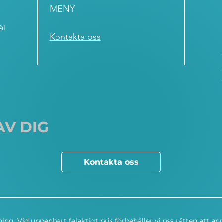
MENY
äl
Kontakta oss
AV DIG
Kontakta oss
ning. Vid uppenbart felaktigt pris förbehåller vi oss rätten att an