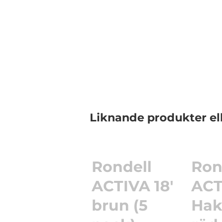
Liknande produkter el
Rondell
Ron
ACTIVA 18'
ACT
brun (5
Hak