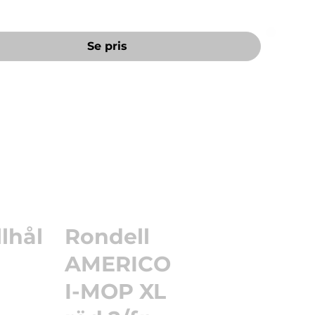
Se pris
lhål
Rondell
AMERICO
I-MOP XL