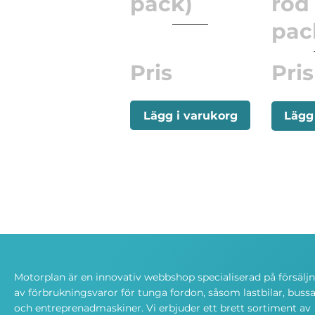
pack)
röd 
pac
Pris
Pris
Lägg i varukorg
Lägg
Motorplan är en innovativ webbshop specialiserad på försälj
av förbrukningsvaror för tunga fordon, såsom lastbilar, bussa
och entreprenadmaskiner. Vi erbjuder ett brett sortiment av