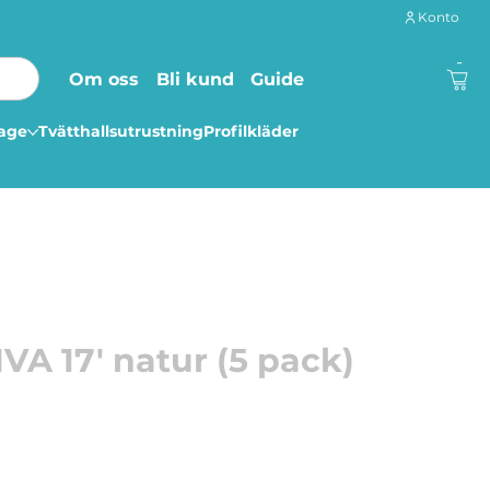
Konto
-
Om oss
Bli kund
Guide
lage
Tvätthallsutrustning
Profilkläder
VA 17' natur (5 pack)
high-speedmaskiner max 3000 rpm.