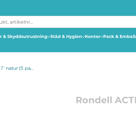
r & Skyddsutrustning
Städ & Hygien
Kontor
Pack & Embal
' natur (5 pa...
Artikelnummer: 206362
Rondell ACTI
Till torrpolering. Till 
Färg: Natur
Storlek: 17"