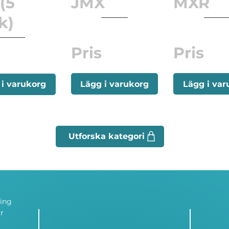
(5
JMX
MXR
k)
Pris
Pris
Lägg i varukorg
Lägg i var
 i varukorg
ning
r