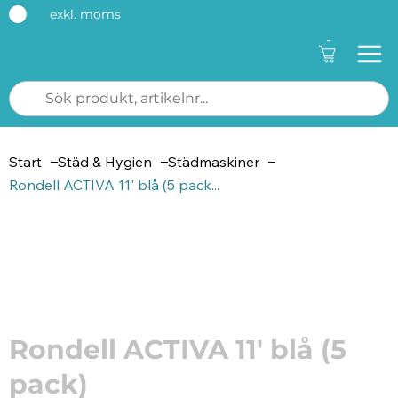
exkl. moms
-
Start
Städ & Hygien
Städmaskiner
Rondell ACTIVA 11' blå (5 pack...
Artikelnummer: 206321
Rondell ACTIVA 11' blå (5
pack)