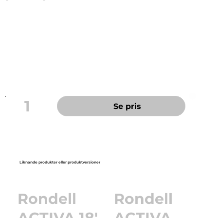
För daglig grovrengöring. Till maskiner med max 350
rpm.
Innehåller 15% slipmedel.
Färg: Blå
Storlek: 11"
1
Se pris
Liknande produkter eller produktversioner
Rondell
Rondell
ACTIVA 18'
ACTIVA