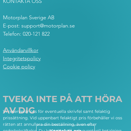
KONTAKTA OSS
Motorplan Sverige AB
E-post:
support@motorplan.se
Telefon: 020-121 822
Användarvillkor
Integritetspolicy
Cookie policy
TVEKA INTE PÅ ATT HÖRA
AV DIG
Vi reserverar oss för eventuella skrivfel samt felaktig
prissättning. Vid uppenbart felaktigt pris förbehåller vi oss
rätten att annullera din beställning, även efter
orderbekräftelse. Du kontaktas då och eventuell betalning