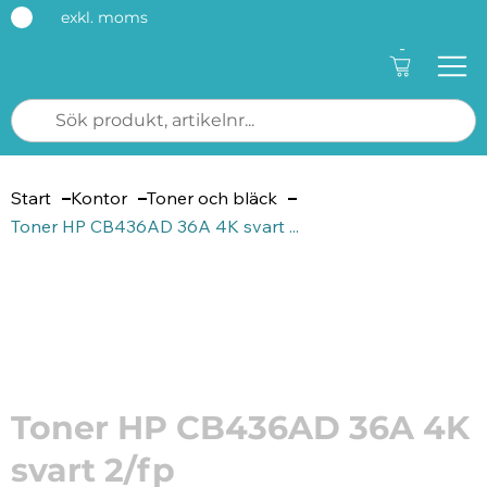
exkl. moms
-
Start
Kontor
Toner och bläck
Toner HP CB436AD 36A 4K svart ...
Artikelnummer: 106886
Toner HP CB436AD 36A 4K
svart 2/fp