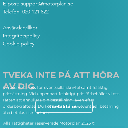
E-post:
support@motorplan.se
Telefon: 020-121 822
Användarvillkor
Integritetspolicy
Cookie policy
TVEKA INTE PÅ ATT HÖRA
AV DIG
Vi reserverar oss för eventuella skrivfel samt felaktig
prissättning. Vid uppenbart felaktigt pris förbehåller vi oss
rätten att annullera din beställning, även efter
orderbekräftelse. Du kontaktas då och eventuell betalning
Kontakta oss
återbetalas i sin helhet.
Alla rättigheter reserverade Motorplan 2025 ©