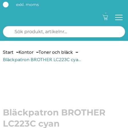
exkl. moms
-
Start
Kontor
Toner och bläck
Bläckpatron BROTHER LC223C cya...
Artikelnummer: 129025
Bläckpatron BROTHER
LC223C cyan