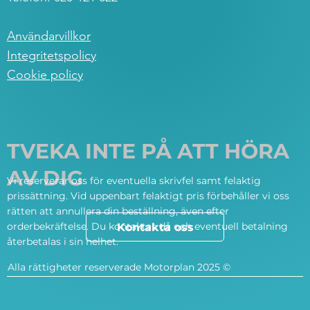
Användarvillkor
Integritetspolicy
Cookie policy
TVEKA INTE PÅ ATT HÖRA
AV DIG
Vi reserverar oss för eventuella skrivfel samt felaktig
prissättning. Vid uppenbart felaktigt pris förbehåller vi oss
rätten att annullera din beställning, även efter
orderbekräftelse. Du kontaktas då och eventuell betalning
Kontakta oss
återbetalas i sin helhet.
Alla rättigheter reserverade Motorplan 2025 ©