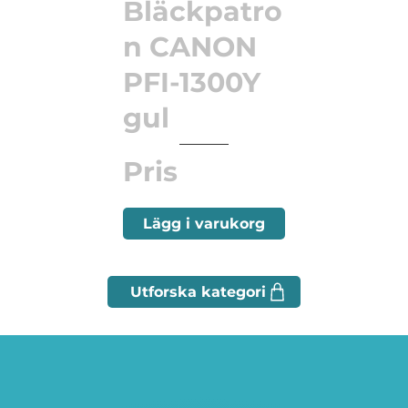
Bläckpatro
n CANON
PFI-1300Y
gul
Pris
Lägg i varukorg