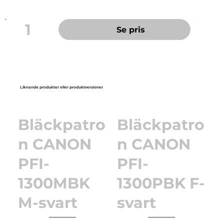
1
Se pris
Liknande produkter eller produktversioner
Bläckpatro
Bläckpatro
n CANON
n CANON
PFI-
PFI-
1300MBK
1300PBK F-
M-svart
svart