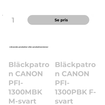
1
Se pris
Liknande produkter eller produktversioner
Bläckpatro
Bläckpatro
n CANON
n CANON
PFI-
PFI-
1300MBK
1300PBK F-
M-svart
svart