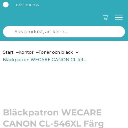
exkl. moms
-
Start
Kontor
Toner och bläck
Bläckpatron WECARE CANON CL-54...
Artikelnummer: 184007
Bläckpatron WECARE
CANON CL-546XL Färg