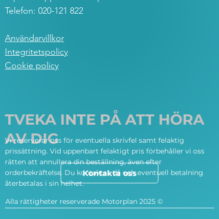
Telefon: 020-121 822
Användarvillkor
Integritetspolicy
Cookie policy
TVEKA INTE PÅ ATT HÖRA
AV DIG
Vi reserverar oss för eventuella skrivfel samt felaktig
prissättning. Vid uppenbart felaktigt pris förbehåller vi oss
rätten att annullera din beställning, även efter
orderbekräftelse. Du kontaktas då och eventuell betalning
Kontakta oss
återbetalas i sin helhet.
Alla rättigheter reserverade Motorplan 2025 ©