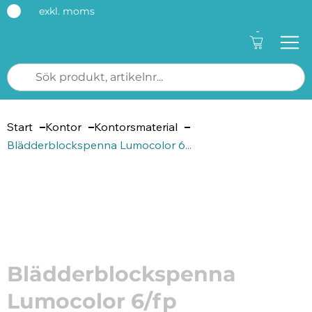
exkl. moms
-
Start
Kontor
Kontorsmaterial
Blädderblockspenna Lumocolor 6...
Artikelnummer: 211375
Blädderblockspenna
Lumocolor 6/fp