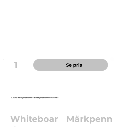
TORKSÄKER - kan lämnas utan hätta i flera dagar
utan att torka
Vattenbaserat bläck
Tvättas ur många textilier
Flygplanssäker - automatisk tryckutjämning
förhindrar att pennan läcker ombord på flygplan
Linjebredd ca. 2,0
Pre-consumer återvunnen plast 97%
1
Se pris
Liknande produkter eller produktversioner
Whiteboar
Märkpenn