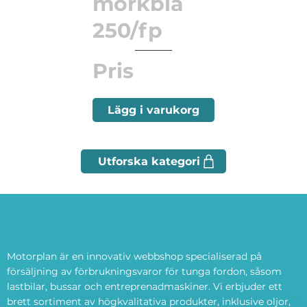
mörkblå
250/fp
Pris
Lägg i varukorg
Motorplan är en innovativ webbshop specialiserad på
försäljning av förbrukningsvaror för tunga fordon, såsom
lastbilar, bussar och entreprenadmaskiner. Vi erbjuder ett
brett sortiment av högkvalitativa produkter, inklusive oljor,