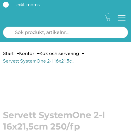
exkl. moms
-
Start
Kontor
Kök och servering
Servett SystemOne 2-l 16x21,5c...
Artikelnummer: 183356
Servett SystemOne 2-l
16x21,5cm 250/fp