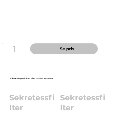
Enkelt att sätta fast och ta bort
Ingen visning från 30° vinkel
Mått: 310 x 173 mm
Lämpligt för bärbara datorer
Skyddar även skärmen från skador och fingeravtryck
Material: Polyetylen
1
Se pris
Liknande produkter eller produktversioner
Sekretessfi
Sekretessfi
lter
lter