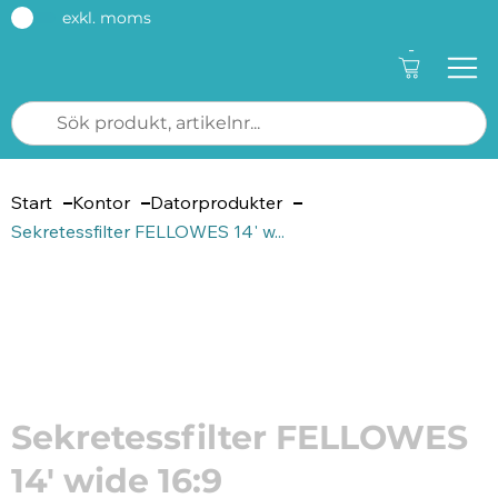
exkl. moms
-
Start
Kontor
Datorprodukter
Sekretessfilter FELLOWES 14' w...
Artikelnummer: 205800
Sekretessfilter FELLOWES
14' wide 16:9