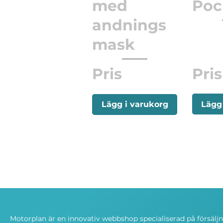
med
Poc
andnings
mask
Pris
Pris
Lägg
Lägg i varukorg
Motorplan är en innovativ webbshop specialiserad på försälj