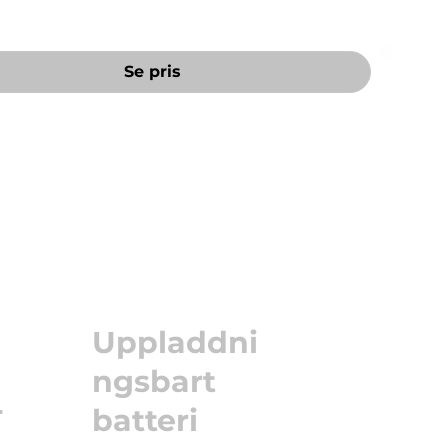
Se pris
Uppladdni
ngsbart
T
batteri