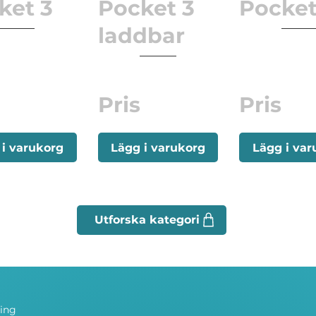
ket 3
Pocket 3
Pocke
laddbar
Pris
Pris
 i varukorg
Lägg i varukorg
Lägg i var
ning