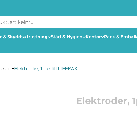
r & Skyddsutrustning
Städ & Hygien
Kontor
Pack & Embal
ning
Elektroder, 1par till LIFEPAK ...
Artikelnummer: 212980
Elektroder, 
Ett par elektroder till h
Passar till Lifepak CR2. 
CE-märkt