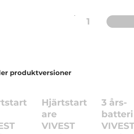
1
ler produktversioner
tstart
Hjärtstart
3 års-
are
batteri
EST
VIVEST
VIVES