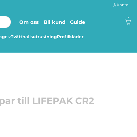
Konto
-
Om oss
Bli kund
Guide
lage
Tvätthallsutrustning
Profilkläder
1par till LIFEPAK CR2
järtstartare.
Produkten är CE-märkt.