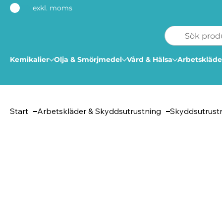
exkl. moms
Kemikalier
Olja & Smörjmedel
Vård & Hälsa
Arbetskläde
Start
Arbetskläder & Skyddsutrustning
Skyddsutrust