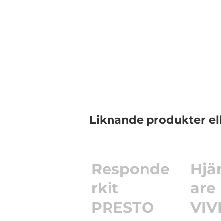
Liknande produkter el
Responde
Hjär
rkit
are
PRESTO
VIV